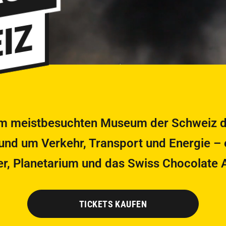
AUS
IZ
im meistbesuchten Museum der Schweiz di
rund um Verkehr, Transport und Energie – 
er, Planetarium und das Swiss Chocolate 
TICKETS KAUFEN