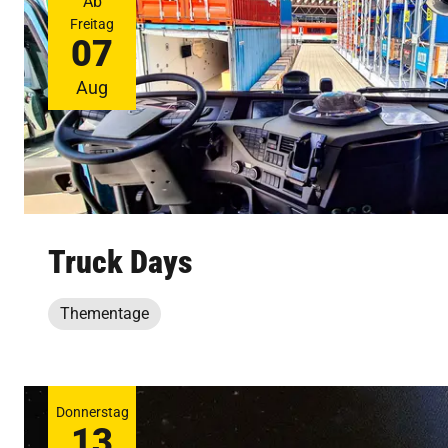
Ab
Freitag
07
Aug
Truck Days
Thementage
Donnerstag
13