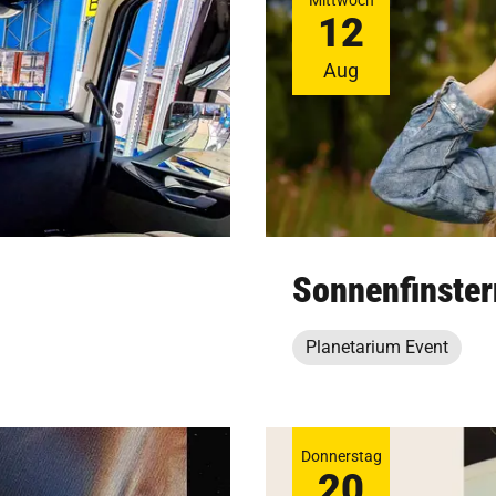
Mittwoch
12
Aug
Sonnenfinster
Planetarium Event
Donnerstag
20