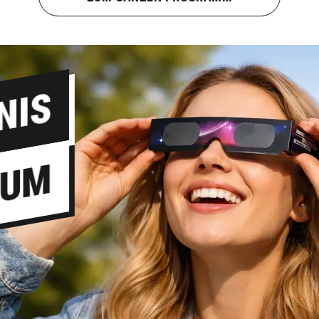
NIS
IUM