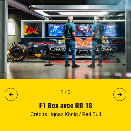
1 / 3
F1 Box avec RB 18
Crédits : Ignaz König / Red Bull