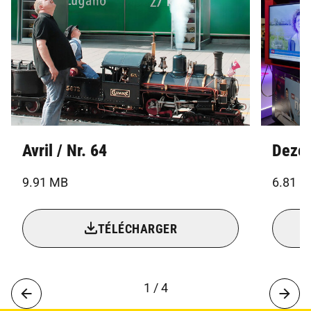
Avril / Nr. 64
Dezem
9.91 MB
6.81 
TÉLÉCHARGER
1 / 4