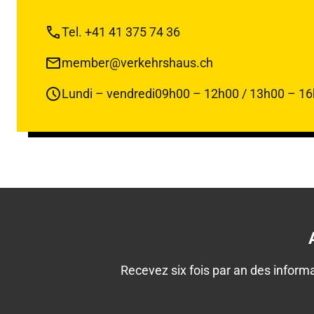
Tel. +41 41 375 74 36
member@verkehrshaus.ch
Lundi – vendredi
09h00 – 12h00 / 13h00 – 1
Recevez six fois par an des infor