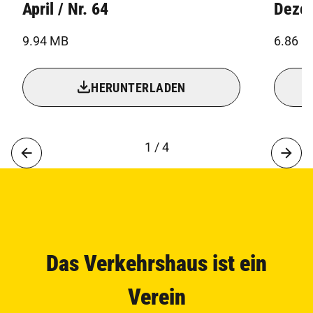
April / Nr. 64
Dezem
9.94 MB
6.86 
HERUNTERLADEN
1 / 4
Das Verkehrshaus ist ein
Verein