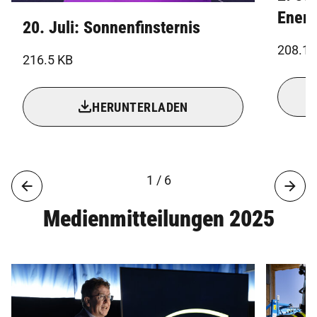
Energ
20. Juli: Sonnenfinsternis
208.1 
216.5 KB
HERUNTERLADEN
1 / 6
Medienmitteilungen 2025