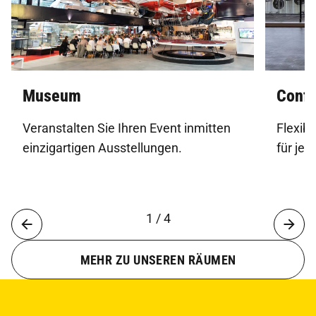
Museum
Confe
Veranstalten Sie Ihren Event inmitten
Flexib
einzigartigen Ausstellungen.
für jed
1 / 4
MEHR ZU UNSEREN RÄUMEN