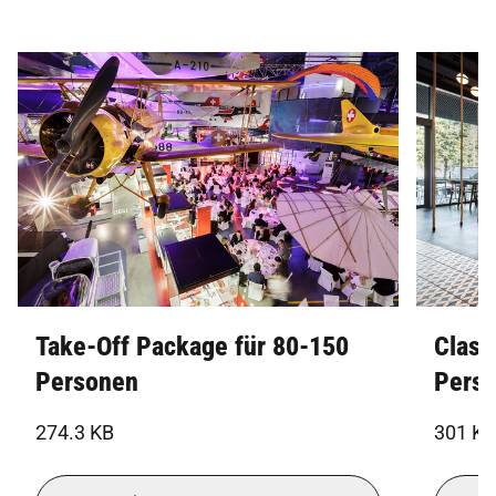
Take-Off Package für 80-150
Class
Personen
Pers
274.3 KB
301 KB