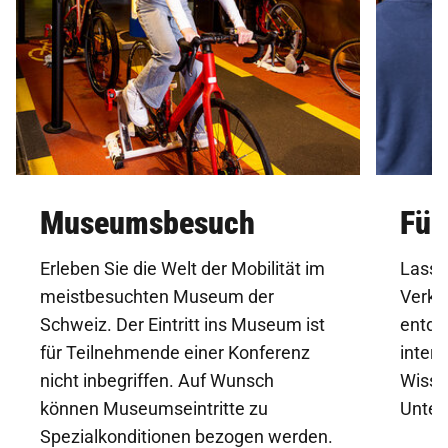
Museumsbesuch
Füh
Erleben Sie die Welt der Mobilität im
Lasse
meistbesuchten Museum der
Verke
Schweiz. Der Eintritt ins Museum ist
entde
für Teilnehmende einer Konferenz
intera
nicht inbegriffen. Auf Wunsch
Wisse
können Museumseintritte zu
Unter
Spezialkonditionen bezogen werden.