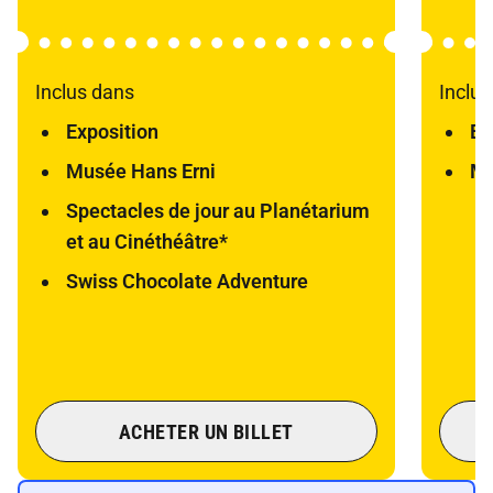
Inclus dans
Inclus
Exposition
Ex
Musée Hans Erni
Mu
Spectacles de jour au Planétarium
et au Cinéthéâtre*
Swiss Chocolate Adventure
ACHETER UN BILLET