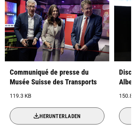
Communiqué de presse du
Disco
Musée Suisse des Transports
Alber
119.3 KB
150.8 
HERUNTERLADEN