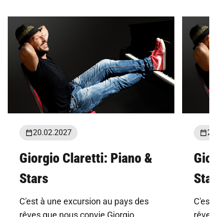
20.02.2027
21
Giorgio Claretti: Piano &
Gior
Stars
Star
C'est à une excursion au pays des
C'est
rêves que nous convie Giorgio
rêves