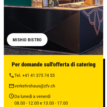
MISHIO BISTRO
Per domande sull'offerta di catering
Tel. +41 41 375 74 55
verkehrshaus@zfv.ch
Da lunedì a venerdì
08.00 - 12.00 e 13.00 - 17.00