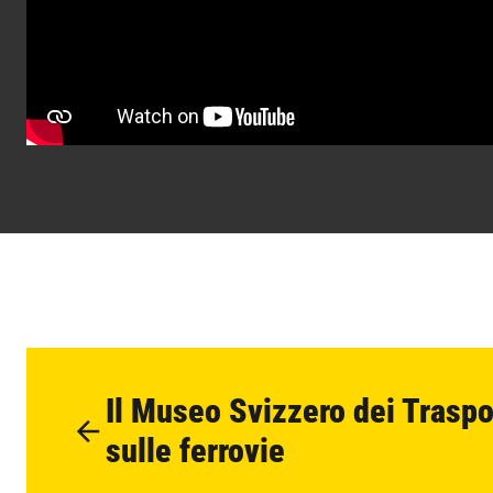
Il Museo Svizzero dei Traspo
sulle ferrovie