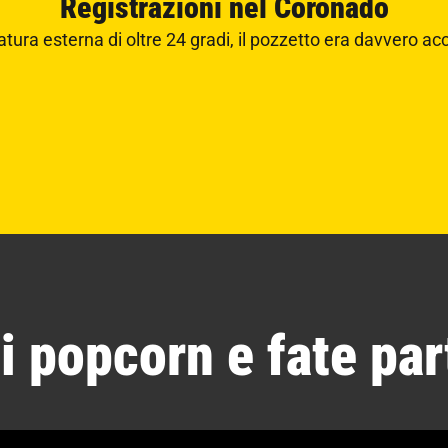
Registrazioni nel Coronado
ura esterna di oltre 24 gradi, il pozzetto era davvero acc
i popcorn e fate parti