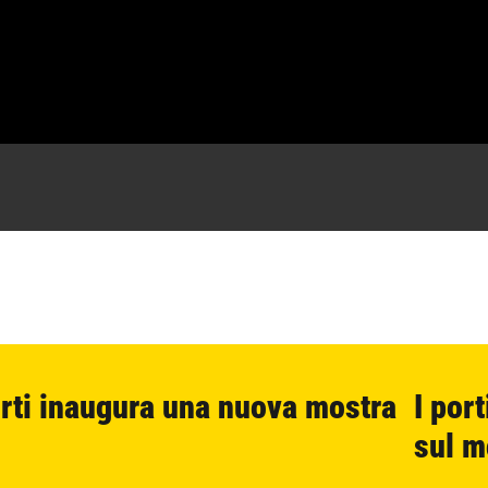
rti inaugura una nuova mostra
I por
sul 