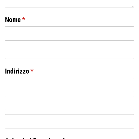
Nome
(erforderlich)
*
Indirizzo
(erforderlich)
*