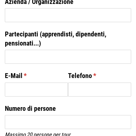
Azienda /​ Organizzazione
Partecipanti (apprendisti, dipendenti,
pensionati...)
E-Mail
(erforderlich)
*
Telefono
(erforderlich)
*
Numero di persone
Massimo 20 persone per tour