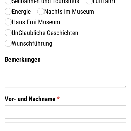
Seilbahnen und Tourismus
Luftfahrt
Energie
Nachts im Museum
Hans Erni Museum
UnGlaubliche Geschichten
Wunschführung
Bemerkungen
Vor- und Nachname
(erforderlich)
*