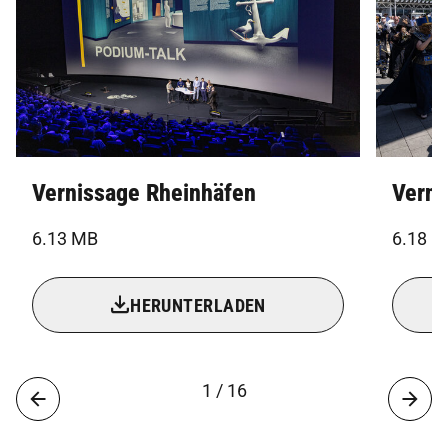
Vernissage Rheinhäfen
Verni
6.13 MB
6.18 
HERUNTERLADEN
1 / 16