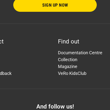
SIGN UP NOW
ct
Find out
Documentation Centre
Collection
Magazine
edback
VeRo KidsClub
And follow us!