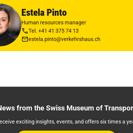
Estela Pinto
Human resources manager
Tel. +41 41 375 74 13
estela.pinto@verkehrshaus.ch
News from the Swiss Museum of Transpor
eceive exciting insights, events, and offers six times a ye