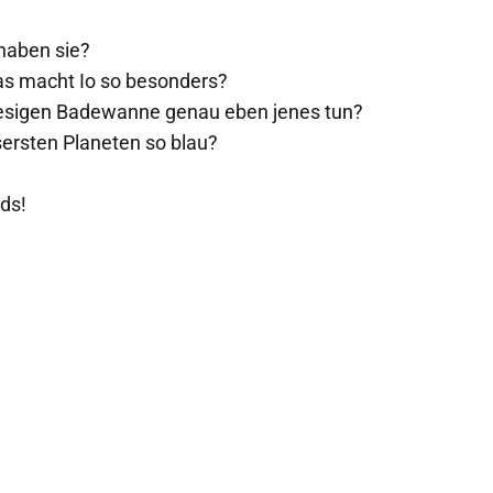
 haben sie?
as macht Io so besonders?
riesigen Badewanne genau eben jenes tun?
sersten Planeten so blau?
ids!