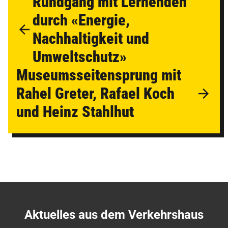
Rundgang mit Lernenden
durch «Energie,
Nachhaltigkeit und
Umweltschutz»
Museumsseitensprung mit
Rahel Greter, Rafael Koch
und Heinz Stahlhut
Aktuelles aus dem Verkehrshaus