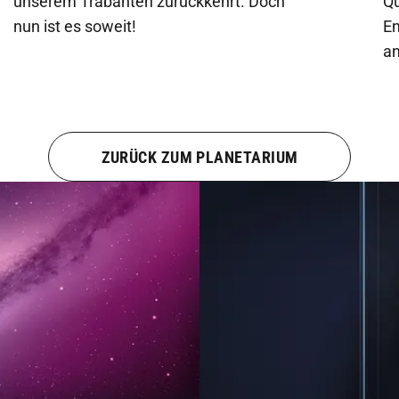
unserem Trabanten zurückkehrt. Doch
Qu
nun ist es soweit!
En
an
ZURÜCK ZUM PLANETARIUM