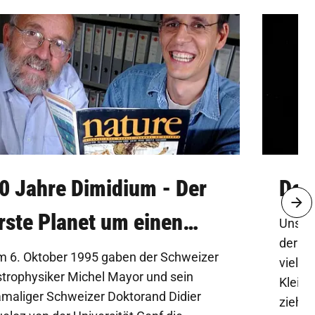
0 Jahre Dimidium - Der
Der
rste Planet um einen
Unser
der So
nderen Stern
 6. Oktober 1995 gaben der Schweizer
viele 
trophysiker Michel Mayor und sein
Kleink
maliger Schweizer Doktorand Didier
ziehen