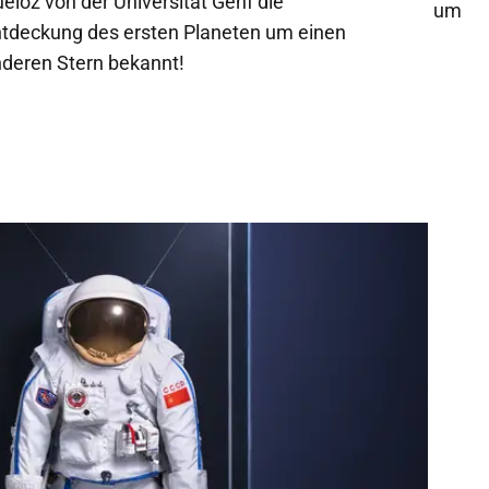
eloz von der Universität Genf die
um di
tdeckung des ersten Planeten um einen
Umlau
deren Stern bekannt!